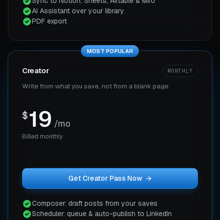
Sync to Notion, Sheets, Airtable & Miro
AI Assistant over your library
PDF export
MOST POPULAR
Creator
MONTHLY
Write from what you save, not from a blank page.
19
$
/mo
Billed monthly
Get Creator Pass Now
→
Composer: draft posts from your saves
Scheduler: queue & auto-publish to LinkedIn