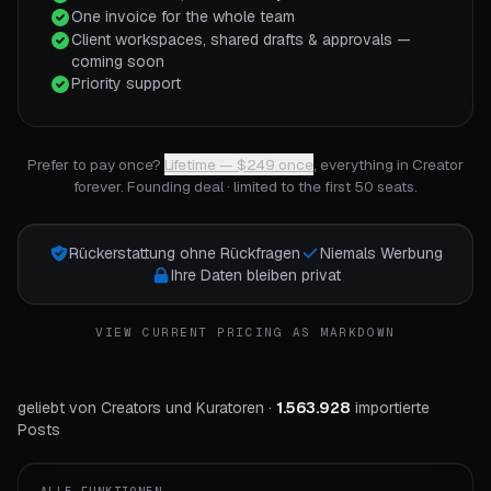
One invoice for the whole team
Client workspaces, shared drafts & approvals —
coming soon
Priority support
Prefer to pay once?
Lifetime
— $
249
once
, everything in Creator
forever.
Founding deal · limited to the first 50 seats
.
Rückerstattung ohne Rückfragen
Niemals Werbung
Ihre Daten bleiben privat
VIEW CURRENT PRICING AS MARKDOWN
geliebt von Creators und Kuratoren ·
1.563.928
importierte
Posts