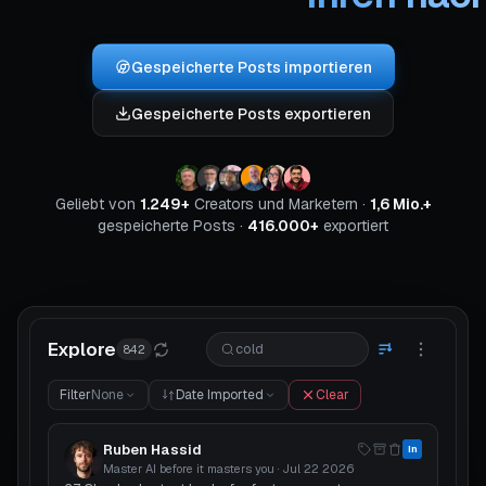
Gespeicherte Posts importieren
Gespeicherte Posts exportieren
Geliebt von
1.249+
Creators und Marketern ·
1,6 Mio.+
gespeicherte Posts ·
416.000+
exportiert
Explore
cold
842
Filter
None
Date Imported
Clear
Ruben Hassid
in
Master AI before it masters you
·
Jul 22 2026