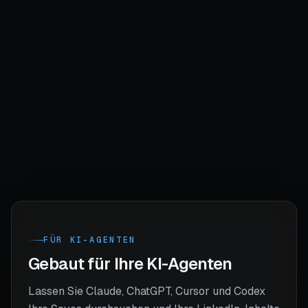
Notion
Sheets
Airtable
Miro
POST
LABEL
SAVED
Cold outreach
3d
startup
playbook
Writing hooks that
2w
writing
convert
Launch checklist
3w
growth
template
FÜR KI-AGENTEN
Gebaut für Ihre KI-Agenten
Lassen Sie Claude, ChatGPT, Cursor und Codex