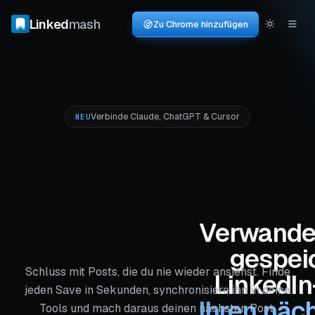
Linked
mash
Zu Chrome hinzufügen
Verbinde Claude, ChatGPT & Cursor
NEU
Verwandel
gespei
Schluss mit Posts, die du nie wieder ansiehst. Finde
LinkedIn
jeden Save in Sekunden, synchronisiere ihn in deine
Ihren näc
Tools und mach daraus deinen nächsten Post.