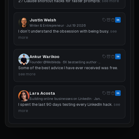
27 Claude shortcut hacks for faster prompts:
see more
Justin Welsh
in
Writer & Entrepreneur
·
Jul 19 2026
I don’t understand the obsession with being busy.
see
more
Ankur Warikoo
in
Founder @WebVeda · 6X bestselling author
·
Jun 13 2026
Some of the best advice I have ever received was free.
see more
Lara Acosta
in
Building online businesses on LinkedIn
·
Jan 19 2026
I spent the last 90 days testing every LinkedIn hack.
see
more