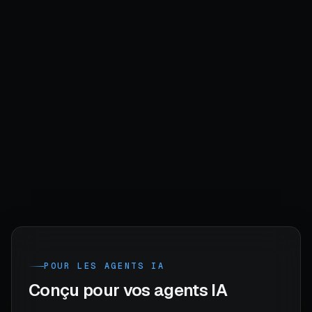
Notion
Sheets
Airtable
Miro
POST
LABEL
SAVED
Cold outreach
3d
startup
playbook
Writing hooks that
2w
writing
convert
Launch checklist
3w
growth
template
POUR LES AGENTS IA
Conçu pour vos agents IA