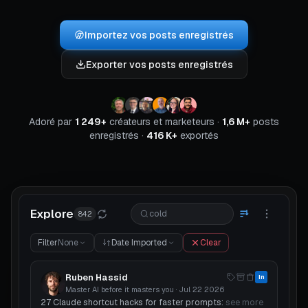
Importez vos posts enregistrés
Exporter vos posts enregistrés
Adoré par
1 249+
créateurs et marketeurs ·
1,6 M+
posts
enregistrés ·
416 K+
exportés
Explore
cold
842
Filter
None
Date Imported
Clear
Ruben Hassid
in
Master AI before it masters you
·
Jul 22 2026
27 Claude shortcut hacks for faster prompts:
see more