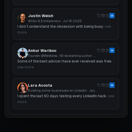
Justin Welsh
in
Writer & Entrepreneur
·
Jul 19 2026
I don’t understand the obsession with being busy.
see
more
Ankur Warikoo
in
Founder @WebVeda · 6X bestselling author
·
Jun 13 2026
Some of the best advice I have ever received was free.
see more
Lara Acosta
in
Building online businesses on LinkedIn
·
Jan 19 2026
I spent the last 90 days testing every LinkedIn hack.
see
more